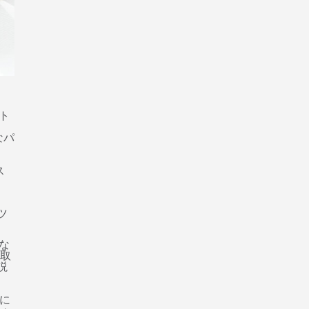
ト
なパ
ツ
な
鷹取
説