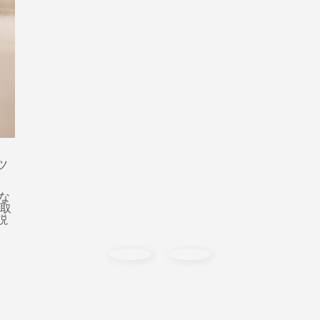
ツ
な
鷹取
説