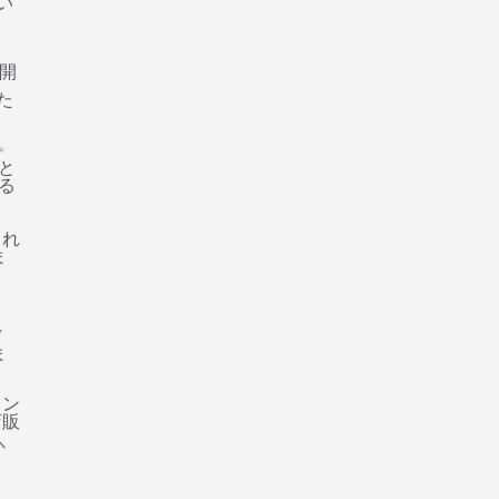
に開
いた
✨
と
る
れ
ま
レン
店販
＼