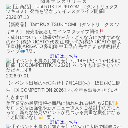
関連プレスリリース
2026.07.13
【新商品】 Tant RUX TSUKIYOMI （タントリュクス ツ
キヨミ） 発売を記念してインスタライブ開催
・成分について・効果や飲み方・どんな方におすすめな
のか？ (株)ARIGATO 代表 山﨑いずみ(株)ARIGATO 鷹取
正直(株)ARIGATO 薬剤師 中田早苗 先生による徹底解説
ライブ
7/2…
詳細はこちら
2026.07.01
【イベント出展のお知らせ】7月14日(火)・15日(水)に開
催 【X COMPETITION 2026】へ 今年も出展させていた
だきます
美容業界の最新情報や商品に触れられる特別な2日間
サロンの店販強化や新メニュー導入をご検討中の方にと
って、新たな発見やヒントが見つかる貴重な機会になる
こと間違いなし
実…
詳細はこちら