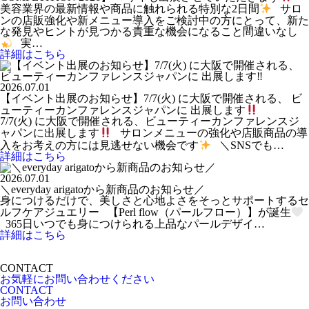
美容業界の最新情報や商品に触れられる特別な2日間
サロ
ンの店販強化や新メニュー導入をご検討中の方にとって、新た
な発見やヒントが見つかる貴重な機会になること間違いなし
実…
詳細はこちら
2026.07.01
【イベント出展のお知らせ】7/7(火) に大阪で開催される、 ビ
ューティーカンファレンスジャパンに 出展します
7/7(火) に大阪で開催される、ビューティーカンファレンスジ
ャパンに出展します
サロンメニューの強化や店販商品の導
入をお考えの方には見逃せない機会です
＼SNSでも…
詳細はこちら
2026.07.01
＼everyday arigatoから新商品のお知らせ／
身につけるだけで、美しさと心地よさをそっとサポートするセ
ルフケアジュエリー 【Perl flow（パールフロー）】が誕生
365日いつでも身につけられる上品なパールデザイ…
詳細はこちら
CONTACT
お気軽にお問い合わせください
CONTACT
お問い合わせ