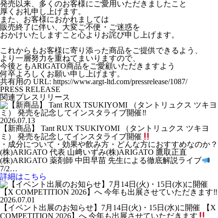
発売以来、多くのお客様にご愛用いただきましたこと
厚くお礼申し上げます。
また、お客様におかれましては
販売終了に伴い、大変ご不便・ご迷惑を
おかけいたしますこと心よりお詫び申し上げます。
これからもお客様に寄り添った商品をご提供できるよう、
より一層努力を重ねてまいりますので、
今後ともARIGATO商品をご愛顧いただきますよう
何卒よろしくお願い申し上げます。
共有用の URL: https://www.argt-ltd.com/pressrelease/1087/
PRESS RELEASE
関連プレスリリース
2026.07.13
【新商品】 Tant RUX TSUKIYOMI （タントリュクス ツキヨ
ミ） 発売を記念してインスタライブ開催
・成分について・効果や飲み方・どんな方におすすめなのか？
(株)ARIGATO 代表 山﨑いずみ(株)ARIGATO 鷹取正直
(株)ARIGATO 薬剤師 中田早苗 先生による徹底解説ライブ
7/2…
詳細はこちら
2026.07.01
【イベント出展のお知らせ】7月14日(火)・15日(水)に開催 【X
COMPETITION 2026】へ 今年も出展させていただきます