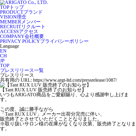
TOP
トップ
PRODUCT
ブランド
VISION
理念
MEMBER
メンバー
RECRUIT
リクルート
ACCESS
アクセス
COMPANY
会社概要
PRIVACY POLICY
プライバシーポリシー
Language
EN
CH
JP
TOP
プレスリリース一覧
プレスリリース
共有用の URL: https://www.argt-ltd.com/pressrelease/1087/
【Tant RUX LUV 販売終了のお知らせ】
いつもARIGATO商品をご愛顧賜り、心より感謝申し上げま
す。
この度、誠に勝手ながら
「Tant RUX LUV」メーカー出荷分完売に伴い、
販売終了とさせていただくこととなりました。
※取り扱いサロン様の在庫がなくなり次第、販売終了となりま
す。