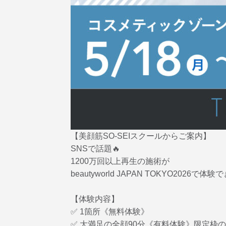
【美顔筋SO-SEIスクールからご案内】
SNSで話題🔥
1200万回以上再生の施術が
beautyworld JAPAN TOKYO2026で体
【体験内容】
✅ 1箇所《無料体験》
✅ 大満足の全顔90分《有料体験》限定枠の