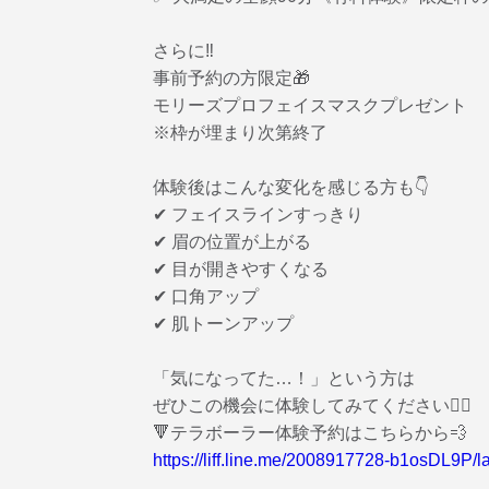
さらに‼️
事前予約の方限定🎁
モリーズプロフェイスマスクプレゼント
※枠が埋まり次第終了
体験後はこんな変化を感じる方も👇
✔ フェイスラインすっきり
✔ 眉の位置が上がる
✔ 目が開きやすくなる
✔ 口角アップ
✔ 肌トーンアップ
「気になってた…！」という方は
ぜひこの機会に体験してみてください💆‍♀️
🔻テラボーラー体験予約はこちらから💨
https://liff.line.me/2008917728-b1osDL9
＿＿＿＿＿＿＿＿＿＿＿＿＿＿＿＿＿＿＿