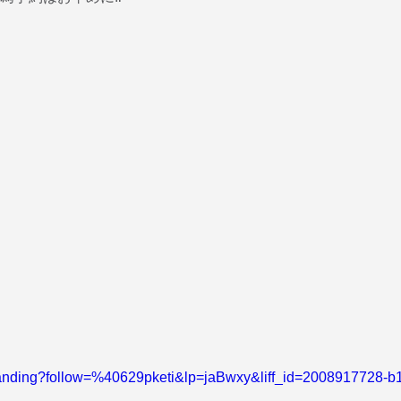
P/landing?follow=%40629pketi&lp=jaBwxy&liff_id=2008917728-
＿＿