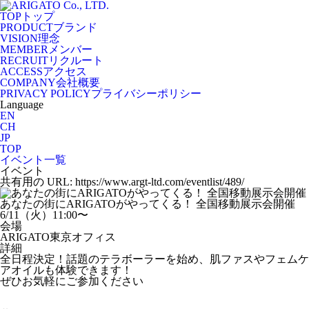
TOP
トップ
PRODUCT
ブランド
VISION
理念
MEMBER
メンバー
RECRUIT
リクルート
ACCESS
アクセス
COMPANY
会社概要
PRIVACY POLICY
プライバシーポリシー
Language
EN
CH
JP
TOP
イベント一覧
イベント
共有用の URL: https://www.argt-ltd.com/eventlist/489/
あなたの街にARIGATOがやってくる！ 全国移動展示会開催
6/11（火）11:00〜
会場
ARIGATO東京オフィス
詳細
全日程決定！話題のテラボーラーを始め、肌ファスやフェムケ
アオイルも体験できます！
ぜひお気軽にご参加ください